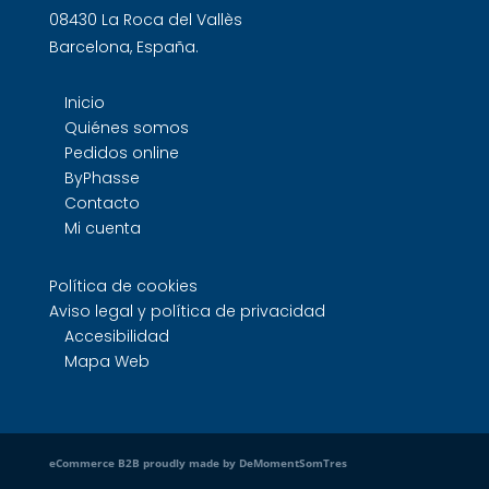
comerciales
08430 La Roca del Vallès
y
Barcelona, España.
promociones.
Legitimación
Inicio
del
Quiénes somos
tratamiento:
Pedidos online
Interés
ByPhasse
legítimo
Contacto
y
Mi cuenta
consentimiento
del
Política de cookies
interesado/a.
Aviso legal y política de privacidad
Conservación
Accesibilidad
de
Mapa Web
los
datos:
Se
conservarán
eCommerce B2B proudly made by DeMomentSomTres