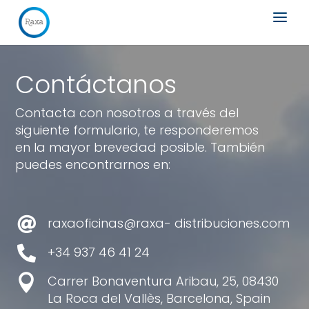
Búsqueda
de
productos
Contáctanos
Contacta con nosotros a través del
siguiente formulario, te responderemos
en la mayor brevedad posible. También
puedes encontrarnos en:

raxaoficinas@raxa- distribuciones.com

+34 937 46 41 24

Carrer Bonaventura Aribau, 25,
08430
La Roca del Vallès, Barcelona, Spain