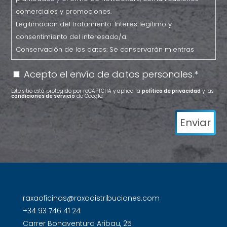
del
comerciales y promociones.
tratamiento:
Legitimación del tratamiento: Interés legítimo y
RAXA
consentimiento del interesado/a.
DISTRIBUCIONES
Conservación de los datos: Se conservarán mientras
SL
exista un interés mutuo o durante el tiempo necesario
Finalidad
Acepto el envío de datos personales.*
*
para el cumplimiento de las obligaciones legales.
del
Destinatarios: Prestadores de servicio o colaboradores.
tratamiento:
Este sitio está protegido por reCAPTCHA y aplica la
política de privacidad
y las
condiciones de servicio
de Google.
Derechos: Derecho a retirar el consentimiento en
Gestionar
cualquier momento. Derecho de acceso, rectificación,
las
portabilidad y supresión de sus datos y a la limitación u
consultas
oposición al su tratamiento.
planteadas
Datos de contacto para ejercer sus derechos:
y
raxaoficinas@raxadistribuciones.com
el
Información adicional: Puede consultar la información
envío
adicional en nuestra
Política de Privacidad
.
de
raxaoficinas@raxadistribuciones.com
newsletters,
+34 93 746 41 24
comunicaciones
Carrer Bonaventura Aribau, 25