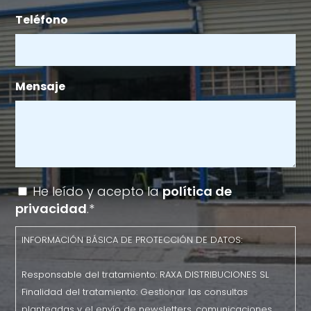
Teléfono
Mensaje
INFORMACIÓN
He leído y acepto la
política de
BÁSICA
privacidad
.*
DE
INFORMACIÓN BÁSICA DE PROTECCIÓN DE DATOS:
PROTECCIÓN
DE
Responsable del tratamiento: RAXA DISTRIBUCIONES SL
DATOS:
Finalidad del tratamiento: Gestionar las consultas
Responsable
planteadas y el envío de newsletters, comunicaciones