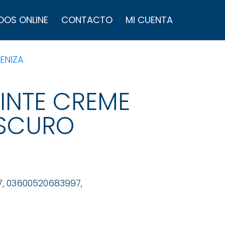
úsqueda
e
DOS ONLINE
CONTACTO
MI CUENTA
roductos
ENIZA
TINTE CREME
OSCURO
7, 03600520683997,