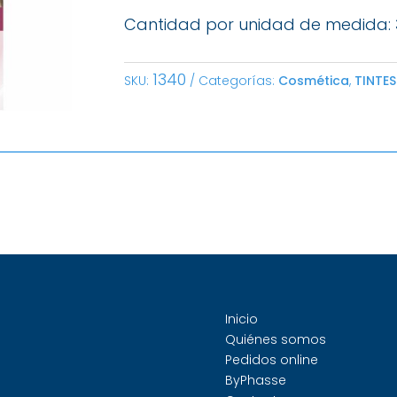
Cantidad por unidad de medida: 
1340
SKU:
Categorías:
Cosmética
,
TINTES
Inicio
Quiénes somos
Pedidos online
ByPhasse