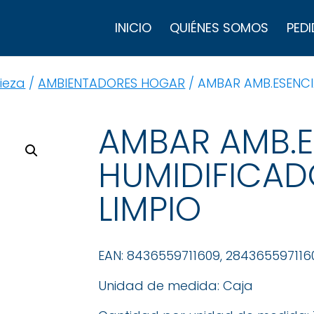
B
d
INICIO
QUIÉNES SOMOS
PEDI
p
ieza
/
AMBIENTADORES HOGAR
/ AMBAR AMB.ESENCIA
AMBAR AMB.E
HUMIDIFICAD
LIMPIO
EAN: 8436559711609, 284365597116
Unidad de medida: Caja