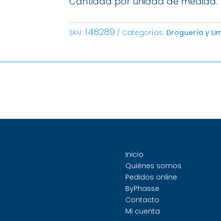
Cantidad por unidad de medida: 
148289
SKU:
Categorías:
Droguería y Li
Inicio
Quiénes somos
Pedidos online
ByPhasse
Contacto
Mi cuenta