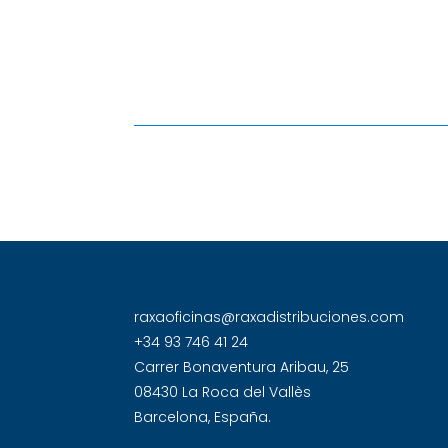
raxaoficinas@raxadistribuciones.com
+34 93 746 41 24
Carrer Bonaventura Aribau, 25
08430 La Roca del Vallès
Barcelona, España.