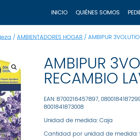
B
d
INICIO
QUIÉNES SOMOS
PEDI
p
ieza
/
AMBIENTADORES HOGAR
/ AMBIPUR 3VOLUTI
AMBIPUR 3VO
RECAMBIO LA
EAN: 8700216457897, 0800184187299
8001841873008
Unidad de medida: Caja
Cantidad por unidad de medida: 