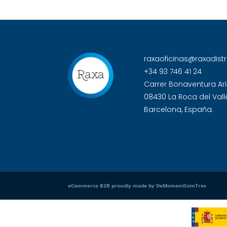
raxaoficinas@raxadist
+34 93 746 41 24
Carrer Bonaventura Ari
08430 La Roca del Vall
Barcelona, España.
eCommerce B2B proudly made by DeMomentSomTres