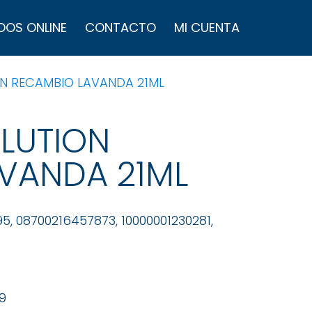
úsqueda
e
DOS ONLINE
CONTACTO
MI CUENTA
roductos
ON RECAMBIO LAVANDA 21ML
LUTION
VANDA 21ML
5, 08700216457873, 10000001230281,
9