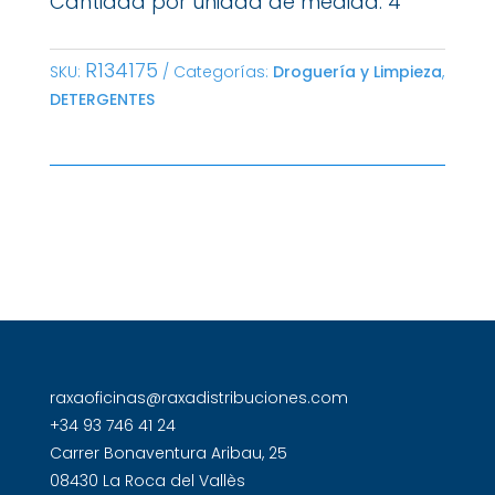
Cantidad por unidad de medida: 4
R134175
SKU:
Categorías:
Droguería y Limpieza
,
DETERGENTES
raxaoficinas@raxadistribuciones.com
+34 93 746 41 24
Carrer Bonaventura Aribau, 25
08430 La Roca del Vallès