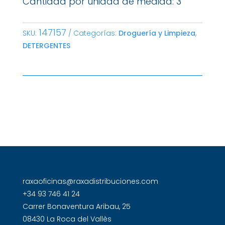
Cantidad por unidad de medida: 3
147157
SKU:
Categorías:
Droguería y Limpieza
,
DETERGENTES
raxaoficinas@raxadistribuciones.com
+34 93 746 41 24
Carrer Bonaventura Aribau, 25
08430 La Roca del Vallès