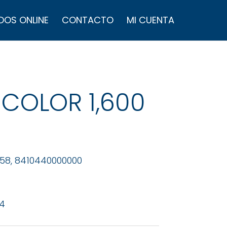
úsqueda
e
DOS ONLINE
CONTACTO
MI CUENTA
roductos
 COLOR 1,600
58, 8410440000000
 4