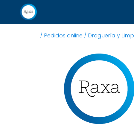
/
Pedidos online
/
Droguería y Limp