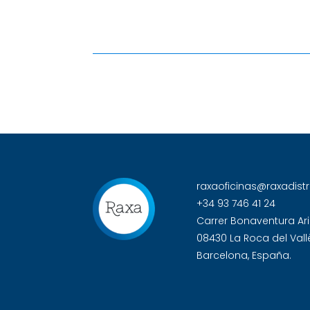
raxaoficinas@raxadist
+34 93 746 41 24
Carrer Bonaventura Ari
08430 La Roca del Vall
Barcelona, España.