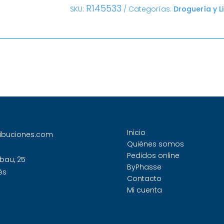
R145533
SKU:
Categorías:
Droguería y L
Inicio
ribuciones.com
Quiénes somos
Pedidos online
bau, 25
ByPhasse
ès
Contacto
Mi cuenta