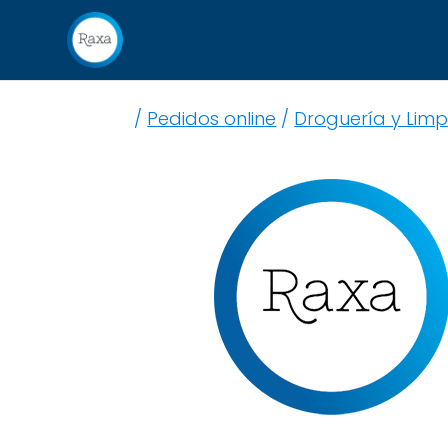
/
Pedidos online
/
Droguería y Limp