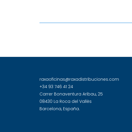
raxaoficinas@raxadistribuciones.com
+34 93 746 41 24
Carrer Bonaventura Aribau, 25
08430 La Roca del Vallès
Barcelona, España.