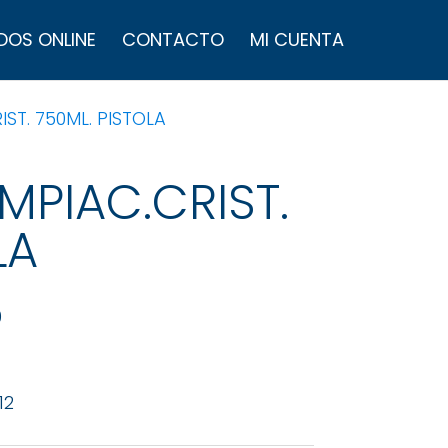
úsqueda
e
DOS ONLINE
CONTACTO
MI CUENTA
roductos
IST. 750ML. PISTOLA
IMPIAC.CRIST.
LA
0
12