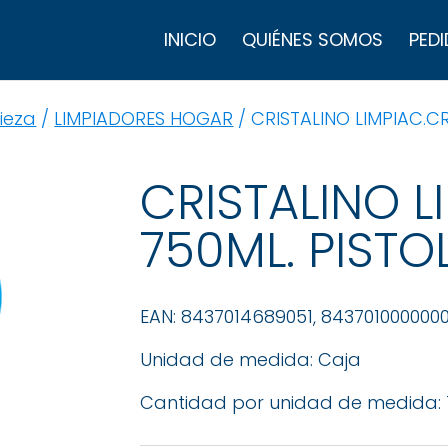
B
d
INICIO
QUIÉNES SOMOS
PEDI
p
ieza
/
LIMPIADORES HOGAR
/ CRISTALINO LIMPIAC.CR
CRISTALINO L
750ML. PISTO
EAN: 8437014689051, 843701000000
Unidad de medida: Caja
Cantidad por unidad de medida: 