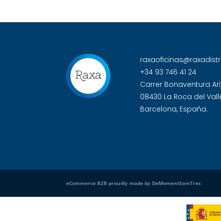
raxaoficinas@raxadist
+34 93 746 41 24
Carrer Bonaventura Ari
08430 La Roca del Vall
Barcelona, España.
eCommerce B2B proudly made by DeMomentSomTres