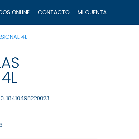
úsqueda
e
DOS ONLINE
CONTACTO
MI CUENTA
roductos
ESIONAL 4L
LAS
 4L
90, 18410498220023
3