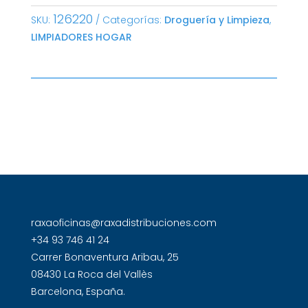
126220
SKU:
Categorías:
Droguería y Limpieza
,
LIMPIADORES HOGAR
raxaoficinas@raxadistribuciones.com
+34 93 746 41 24
Carrer Bonaventura Aribau, 25
08430 La Roca del Vallès
Barcelona, España.