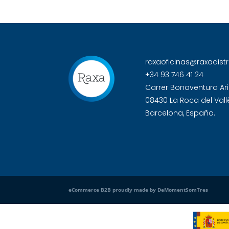
raxaoficinas@raxadist
+34 93 746 41 24
Carrer Bonaventura Ari
08430 La Roca del Vall
Barcelona, España.
eCommerce B2B proudly made by DeMomentSomTres