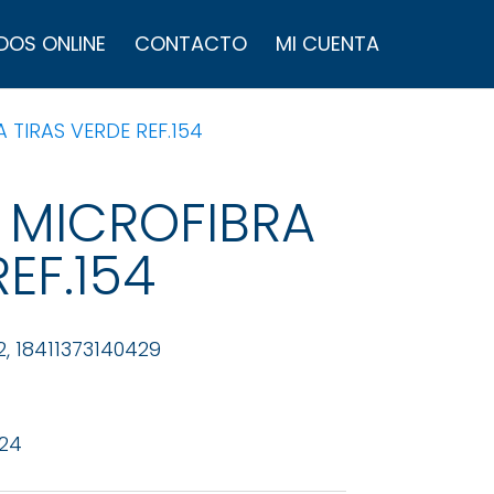
úsqueda
e
DOS ONLINE
CONTACTO
MI CUENTA
roductos
TIRAS VERDE REF.154
 MICROFIBRA
EF.154
2, 18411373140429
 24