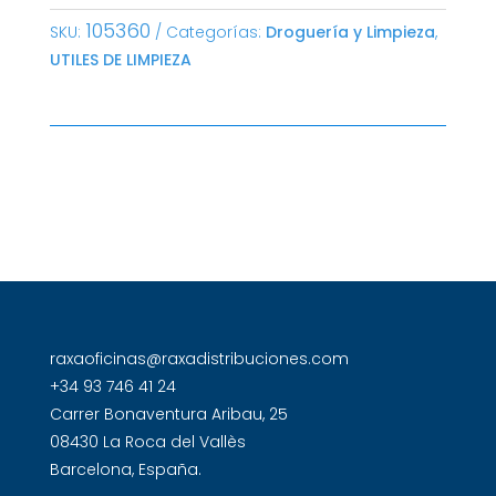
105360
SKU:
Categorías:
Droguería y Limpieza
,
UTILES DE LIMPIEZA
raxaoficinas@raxadistribuciones.com
+34 93 746 41 24
Carrer Bonaventura Aribau, 25
08430 La Roca del Vallès
Barcelona, España.