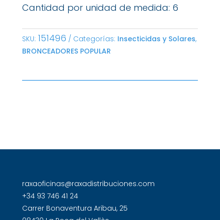
Cantidad por unidad de medida: 6
151496
SKU:
Categorías:
Insecticidas y Solares
,
BRONCEADORES POPULAR
raxaoficinas@raxadistribuciones.com
+34 93 746 41 24
Carrer Bonaventura Aribau, 25