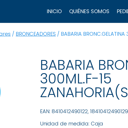
B
d
INICIO
QUIÉNES SOMOS
PEDI
p
lares
/
BRONCEADORES
/ BABARIA BRONC.GELATINA 
BABARIA BRO
300ML.F-15
ZANAHORIA(S
EAN: 8410412490122, 18410412490129
Unidad de medida: Caja