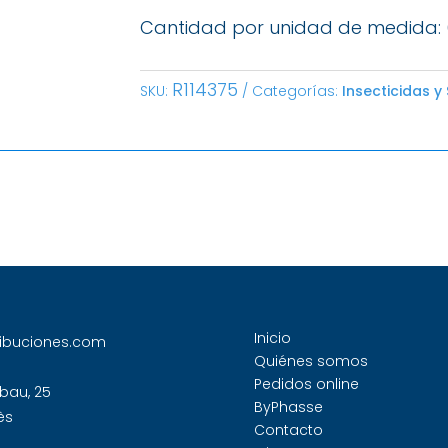
Cantidad por unidad de medida:
R114375
SKU:
Categorías:
Insecticidas y
Inicio
ribuciones.com
Quiénes somos
Pedidos online
bau, 25
ByPhasse
ès
Contacto