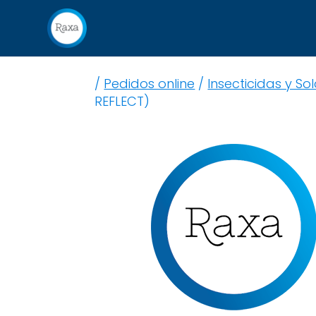
/
Pedidos online
/
Insecticidas y So
REFLECT)