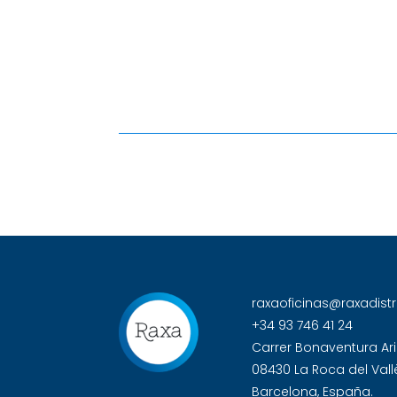
raxaoficinas@raxadist
+34 93 746 41 24
Carrer Bonaventura Ari
08430 La Roca del Vall
Barcelona, España.