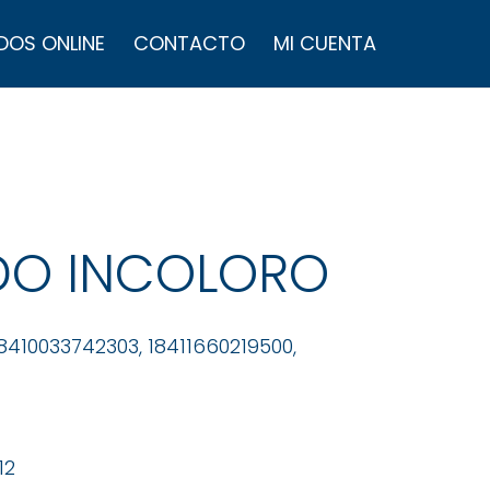
úsqueda
e
DOS ONLINE
CONTACTO
MI CUENTA
roductos
DO INCOLORO
 8410033742303, 18411660219500,
12