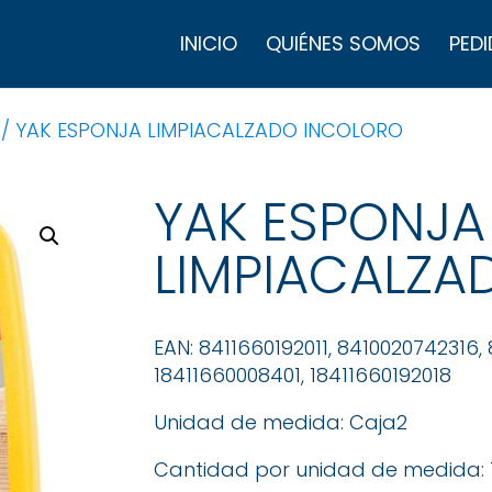
B
d
INICIO
QUIÉNES SOMOS
PEDI
p
/ YAK ESPONJA LIMPIACALZADO INCOLORO
YAK ESPONJA
LIMPIACALZA
EAN: 8411660192011, 8410020742316,
18411660008401, 18411660192018
Unidad de medida: Caja2
Cantidad por unidad de medida: 