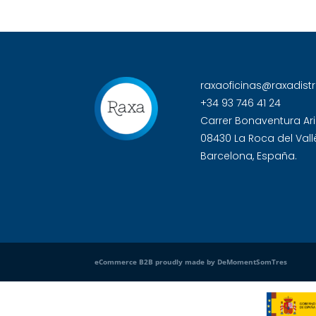
raxaoficinas@raxadist
+34 93 746 41 24
Carrer Bonaventura Ari
08430 La Roca del Vall
Barcelona, España.
eCommerce B2B proudly made by DeMomentSomTres