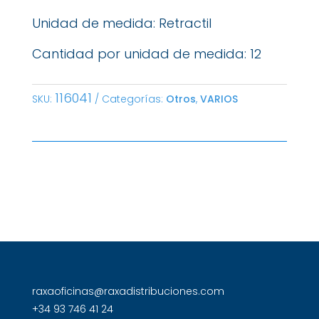
Unidad de medida: Retractil
Cantidad por unidad de medida: 12
116041
SKU:
Categorías:
Otros
,
VARIOS
raxaoficinas@raxadistribuciones.com
+34 93 746 41 24