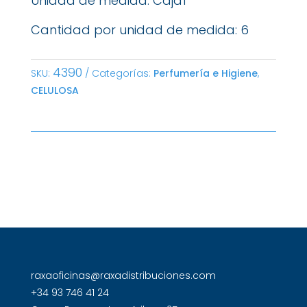
Unidad de medida: Caja1
Cantidad por unidad de medida: 6
4390
SKU:
Categorías:
Perfumería e Higiene
,
CELULOSA
raxaoficinas@raxadistribuciones.com
+34 93 746 41 24