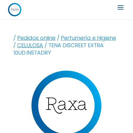
Búsqueda
de
productos
/
Pedidos online
/
Perfumería e Higiene
/
CELULOSA
/ TENA DISCREET EXTRA
10UD.INSTADRY