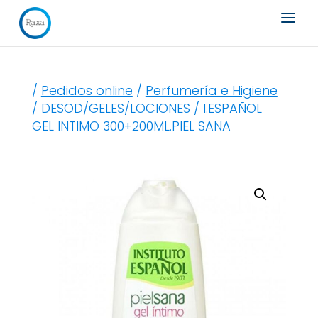
Búsqueda
de
productos
/
Pedidos online
/
Perfumería e Higiene
/
DESOD/GELES/LOCIONES
/ I.ESPAÑOL
GEL INTIMO 300+200ML.PIEL SANA