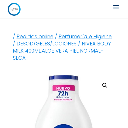
Búsqueda
de
productos
/
Pedidos online
/
Perfumería e Higiene
/
DESOD/GELES/LOCIONES
/ NIVEA BODY
MILK 400ML.ALOE VERA PIEL NORMAL-
SECA