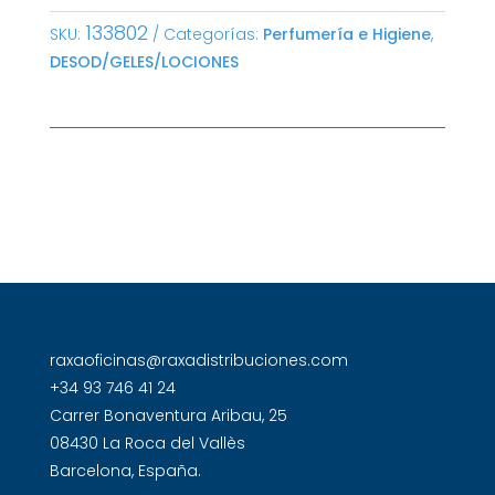
133802
SKU:
Categorías:
Perfumería e Higiene
,
DESOD/GELES/LOCIONES
raxaoficinas@raxadistribuciones.com
+34 93 746 41 24
Carrer Bonaventura Aribau, 25
08430 La Roca del Vallès
Barcelona, España.