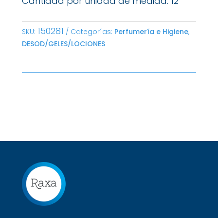
Cantidad por unidad de medida: 12
150281
SKU:
Categorías:
Perfumería e Higiene
,
DESOD/GELES/LOCIONES