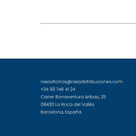
raxaoficinas@raxadistribuciones.com
+34 93 746 41 24
Carrer Bonaventura Aribau, 25
08430 La Roca del Vallès
Barcelona, España.