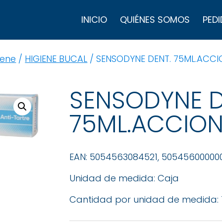
B
d
INICIO
QUIÉNES SOMOS
PEDI
p
iene
/
HIGIENE BUCAL
/ SENSODYNE DENT. 75ML.ACCI
SENSODYNE D
75ML.ACCION
EAN: 5054563084521, 50545600000
Unidad de medida: Caja
Cantidad por unidad de medida: 