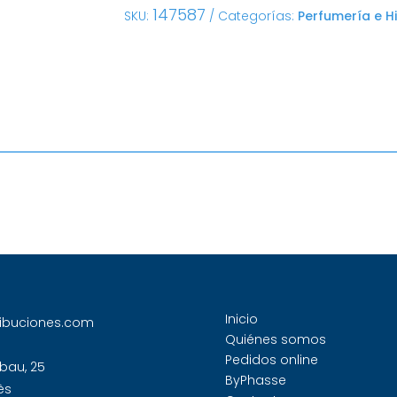
147587
SKU:
Categorías:
Perfumería e H
Inicio
ribuciones.com
Quiénes somos
Pedidos online
bau, 25
ByPhasse
ès