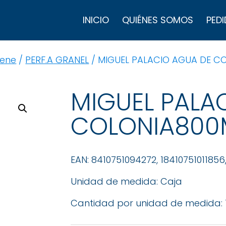
B
d
INICIO
QUIÉNES SOMOS
PEDI
p
iene
/
PERF.A GRANEL
/ MIGUEL PALACIO AGUA DE CO
MIGUEL PALA
COLONIA800
EAN: 8410751094272, 18410751011856
Unidad de medida: Caja
Cantidad por unidad de medida: 