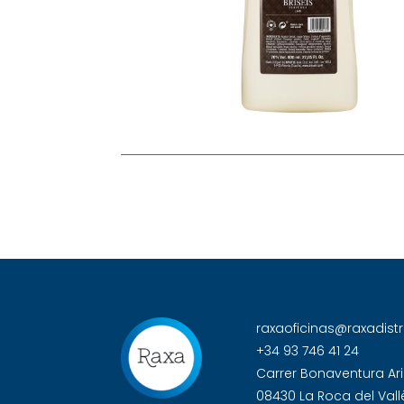
raxaoficinas@raxadist
+34 93 746 41 24
Carrer Bonaventura Ari
08430 La Roca del Vall