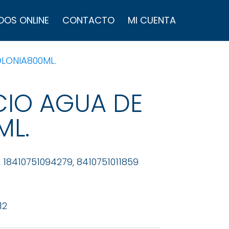
úsqueda
e
DOS ONLINE
CONTACTO
MI CUENTA
roductos
LONIA800ML.
CIO AGUA DE
ML.
, 18410751094279, 8410751011859
12