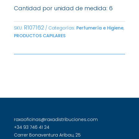
Cantidad por unidad de medida: 6
R107162
SKU:
Categorías:
Perfumería e Higiene
,
PRODUCTOS CAPILARES
raxaoficinas@raxadistribuciones.com
+34 93 746 41 24
Carrer Bonaventura Aribau, 25