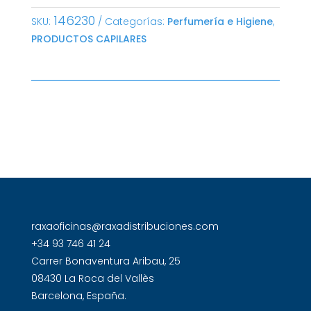
146230
SKU:
Categorías:
Perfumería e Higiene
,
PRODUCTOS CAPILARES
raxaoficinas@raxadistribuciones.com
+34 93 746 41 24
Carrer Bonaventura Aribau, 25
08430 La Roca del Vallès
Barcelona, España.